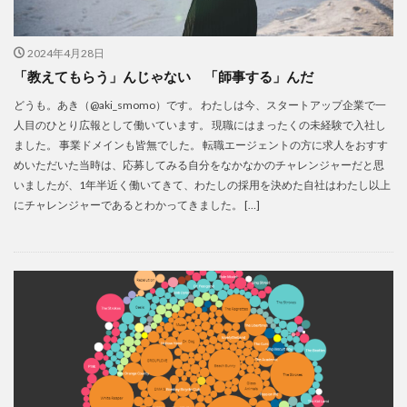
2024年4月28日
「教えてもらう」んじゃない 「師事する」んだ
どうも。あき（@aki_smomo）です。 わたしは今、スタートアップ企業で一
人目のひとり広報として働いています。 現職にはまったくの未経験で入社し
ました。 事業ドメインも皆無でした。 転職エージェントの方に求人をおすす
めいただいた当時は、応募してみる自分をなかなかのチャレンジャーだと思
いましたが、1年半近く働いてきて、わたしの採用を決めた自社はわたし以上
にチャレンジャーであるとわかってきました。 […]