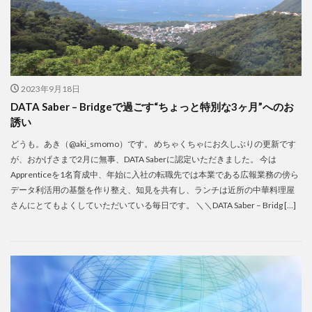
2023年9月18日
DATA Saber – Bridgeで過ごす“ちょっと特別な3ヶ月”へのお
誘い
どうも。あき（@aki_smomo）です。 めちゃくちゃにお久しぶりの更新です
が、おかげさまで2月に無事、DATA Saberに認定いただきました。 今は
Apprenticeを1名育成中、年始に入社の転職先では本業である広報業務の傍ら
データ利活用の基盤を作り整え、知見を共有し、ランチは近所の中華料理屋
さんにとてもよくしていただいている毎日です。 ＼＼DATA Saber – Bridg […]