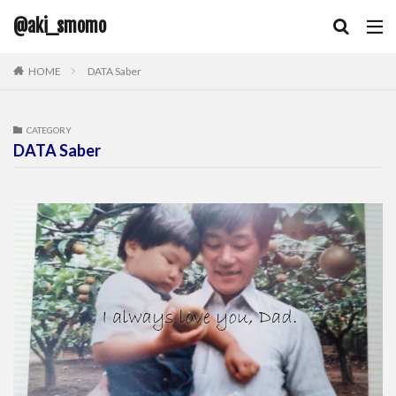
@aki_smomo
HOME
DATA Saber
CATEGORY
DATA Saber