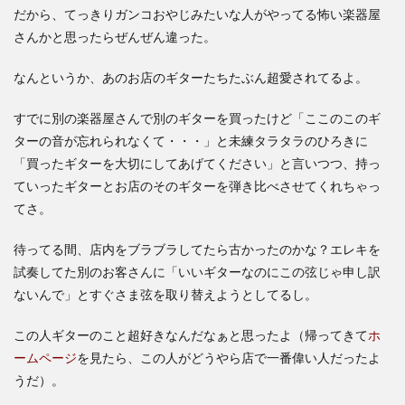
だから、てっきりガンコおやじみたいな人がやってる怖い楽器屋
さんかと思ったらぜんぜん違った。
なんというか、あのお店のギターたちたぶん超愛されてるよ。
すでに別の楽器屋さんで別のギターを買ったけど「ここのこのギ
ターの音が忘れられなくて・・・」と未練タラタラのひろきに
「買ったギターを大切にしてあげてください」と言いつつ、持っ
ていったギターとお店のそのギターを弾き比べさせてくれちゃっ
てさ。
待ってる間、店内をブラブラしてたら古かったのかな？エレキを
試奏してた別のお客さんに「いいギターなのにこの弦じゃ申し訳
ないんで」とすぐさま弦を取り替えようとしてるし。
この人ギターのこと超好きなんだなぁと思ったよ（帰ってきて
ホ
ームページ
を見たら、この人がどうやら店で一番偉い人だったよ
うだ）。