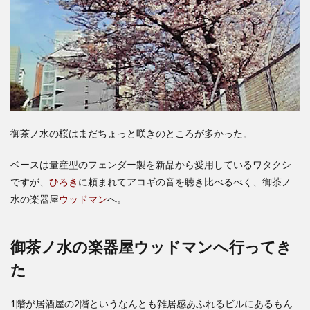
御茶ノ水の桜はまだちょっと咲きのところが多かった。
ベースは量産型のフェンダー製を新品から愛用しているワタクシ
ですが、
ひろき
に頼まれてアコギの音を聴き比べるべく、御茶ノ
水の楽器屋
ウッドマン
へ。
御茶ノ水の楽器屋ウッドマンへ行ってき
た
1階が居酒屋の2階というなんとも雑居感あふれるビルにあるもん