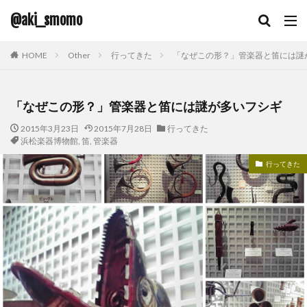
@aki_smomo
HOME
Other
行ってきた
「なぜこの形？」管楽器と笛には謎
「なぜこの形？」管楽器と笛には謎が多いフシギ
2015年3月23日
2015年7月28日
行ってきた
浜松楽器博物館
,
笛
,
管楽器
行ってきた