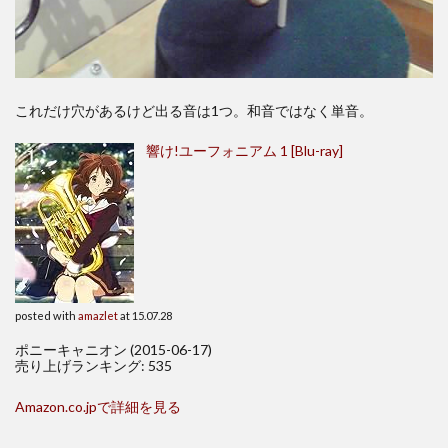
これだけ穴があるけど出る音は1つ。和音ではなく単音。
響け!ユーフォニアム 1 [Blu-ray]
posted with
amazlet
at 15.07.28
ポニーキャニオン (2015-06-17)
売り上げランキング: 535
Amazon.co.jpで詳細を見る