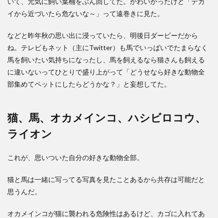
いて、元気に飼い葉桶をぶん回してた。かわいかったけど「デカ
イから近づいたら危ないな～」って遠巻きに見た。
などと昨年秋の思い出に浸っていたら、明後日ダービーだから
ね。テレビもネット（主にTwitter）も馬でいっぱいでたまらなく
馬を飼いたい気持ちになったし、馬を飼えるなら猫さんも飼える
に違いないってひとりで盛り上がって「どうせなら好きな動物全
部集めてペットにしたらどうかな？」と妄想してた。
猫、馬、オカメインコ、ハシビロコウ、
ライオン
これが、思いついた自分の好きな動物全部。
猫と馬は一緒に写ってる写真を見たことあるから共存は可能だと
思うんだ。
オカメインコが猫に襲われる危険性はあるけど、カゴに入れてあ