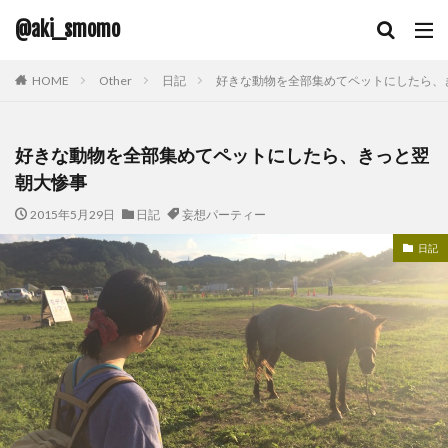
@aki_smomo
HOME
Other
日記
好きな動物を全部集めてペットにしたら、
好きな動物を全部集めてペットにしたら、きっと翌
朝大惨事
2015年5月29日
日記
妄想パーティー
日記