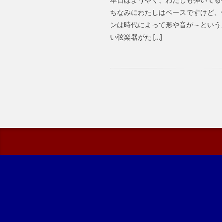
ちなみにわたしはベースですけど、
ンは時代によって形や音が～という
い弦楽器がた […]