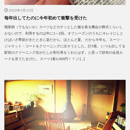
2015年7月17日
毎年出してたのに今年初めて衝撃を受けた
職業柄（でもないか）スーツなどカチッとした服を着る機会が葬式くらいし
かないので、利用するのは年に1～2回。オフシーズンのうちにキレイにしと
けばいざ季節がきたときに楽だから、ほとんど夏。 だから今年も、スーツ・
ジャケット・コートをクリーニングに出そうとした。計5着。 いつも出してる
駅前のクリーニング店がたしか割引券をくれたはず。と思って財布の会員カ
ードを見てたまげた。 スーツ1着1,000円！？ ジ […]