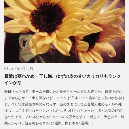
2015年7月12日
最近は茎わかめ・干し梅、ゆずの皮の甘いカリカリもランク
インかな
昨日行った海で、モームが書いたお菓子とビールを読み終えた。 解説を読む
まで知らなかって申し訳ないが、モームは“日本モーム協会”というのがあるほ
ど、そして作品発表時のみならず、謎のままにしてた登場人物のモデルを死
後もしつこく探られたりした（しかも見つけられちゃった）ほど人気の作家
なのだそう。 古い本だからか1ページの文字数が多く（感じて）予想以上に時
間がかかり、読み終わるまでに1週間。同じ本を1週間 […]