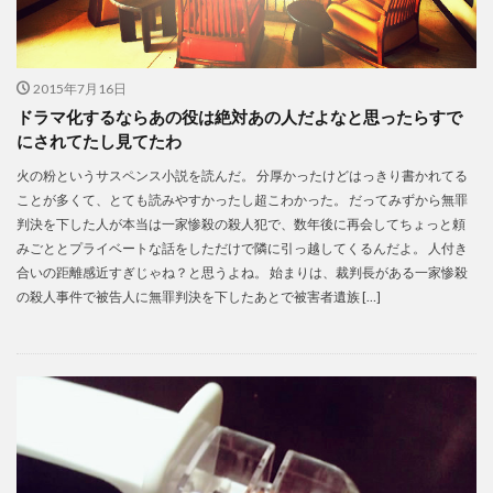
2015年7月16日
ドラマ化するならあの役は絶対あの人だよなと思ったらすで
にされてたし見てたわ
火の粉というサスペンス小説を読んだ。 分厚かったけどはっきり書かれてる
ことが多くて、とても読みやすかったし超こわかった。 だってみずから無罪
判決を下した人が本当は一家惨殺の殺人犯で、数年後に再会してちょっと頼
みごととプライベートな話をしただけで隣に引っ越してくるんだよ。 人付き
合いの距離感近すぎじゃね？と思うよね。 始まりは、裁判長がある一家惨殺
の殺人事件で被告人に無罪判決を下したあとで被害者遺族 […]