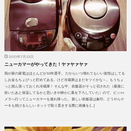
2015年7月13日
ニューカマーがやってきた！ヤァヤァヤァ
我が家の家電はほとんどが10年選手。 だからいつ壊れてもいい覚悟はしてる
しお金もちょびっと貯めてある。けど冷蔵庫はまだキツイかな～。もうちょ
っと踏ん張っておくれ冷蔵庫！ そんな中、炊飯器がそっと召された（最後に
炊いたあと保温してるかと思いきや静かに幕を下ろしていた）ので、ビッ○○
メラへ行ってニューカマーを連れ帰った。 新しい炊飯器は象印。どうやらケ
ーキも焼けるらしい ネットで取り置きする際に画像を […]