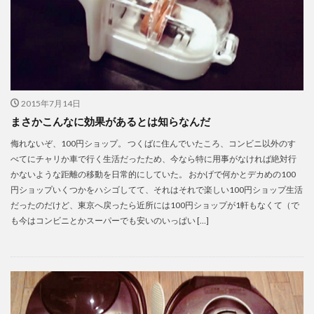
2015年7月14日
まさかこんなに効果があるとは知らなんだ
侮れないぞ、100円ショップ。 つくばに住んでいたころ、コンビニ以外のす
べてにチャリか車で行く生活だったため、今なら特に用事がなければ絶対行
かないような距離の移動を日常的にしていた。 おかげで何かとデカめの100
円ショップいくつかをハシゴしてて、それはそれで楽しい100円ショップ生活
だったのだけど、東京へ戻ったら近所には100円ショップが1軒もなくて（で
も今はコンビニとかスーパーでも安いのいっぱい […]