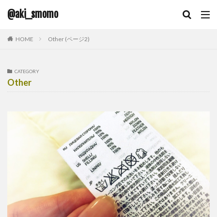
@aki_smomo
HOME
Other (ページ2)
CATEGORY
Other